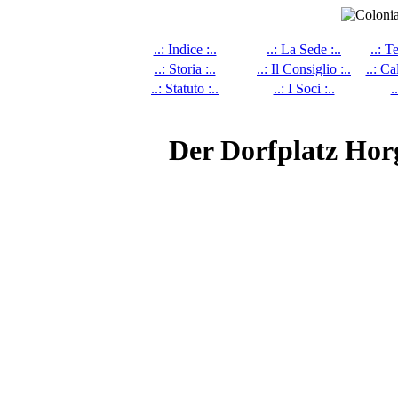
..: Indice :..
..: La Sede :..
..: T
..: Storia :..
..: Il Consiglio :..
..: Ca
..: Statuto :..
..: I Soci :..
.
Der Dorfplatz Hor