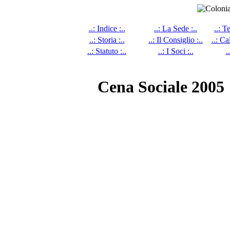
..: Indice :..
..: La Sede :..
..: T
..: Storia :..
..: Il Consiglio :..
..: Ca
..: Statuto :..
..: I Soci :..
.
Cena Sociale 2005