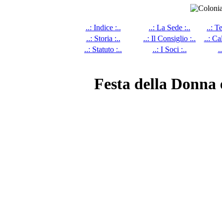
..: Indice :..
..: La Sede :..
..: T
..: Storia :..
..: Il Consiglio :..
..: Ca
..: Statuto :..
..: I Soci :..
.
Festa della Donna e