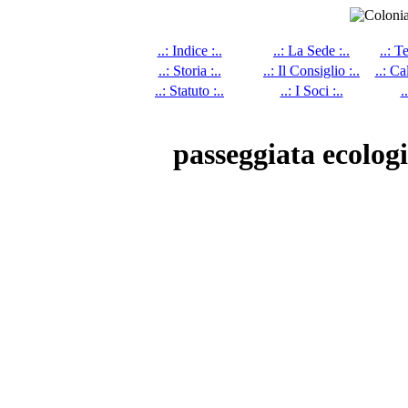
..: Indice :..
..: La Sede :..
..: T
..: Storia :..
..: Il Consiglio :..
..: Ca
..: Statuto :..
..: I Soci :..
.
passeggiata ecologi