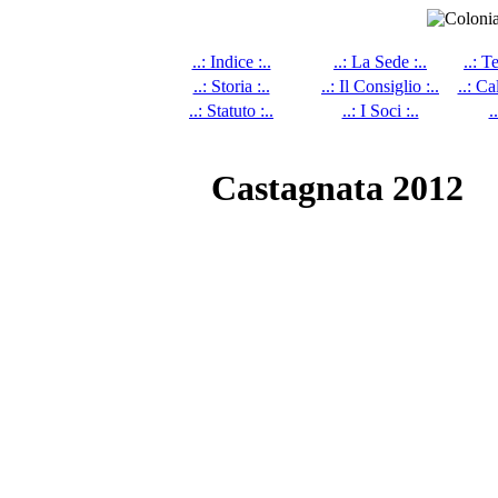
..: Indice :..
..: La Sede :..
..: T
..: Storia :..
..: Il Consiglio :..
..: Ca
..: Statuto :..
..: I Soci :..
.
Castagnata 2012